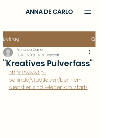
ANNA DE CARLO
Beitrag
Anna de Carlo
3. Juli 2021
1 Min. Lesezeit
"Kreatives Pulverfass"
https://www.tip-
berlin.de/stadtleben/berliner-
kuenstler-sind-wieder-am-start/